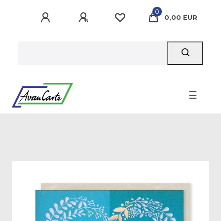
0
0,00 EUR
☰