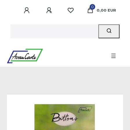
0
0,00 EUR
☰