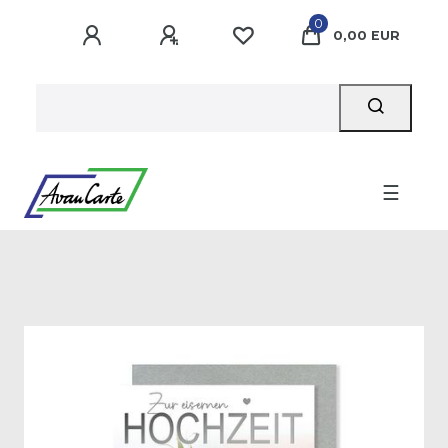
0
0,00 EUR
☰