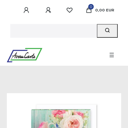
0
0,00 EUR
☰