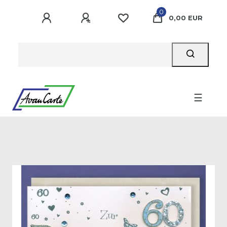
0
0,00 EUR
☰