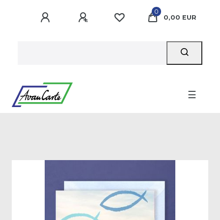
0
0,00 EUR
☰