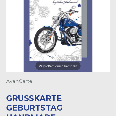
Vergrößern durch berühren
AvanCarte
GRUSSKARTE G
EBURTSTAG H