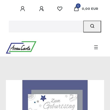
0
0,00 EUR
☰