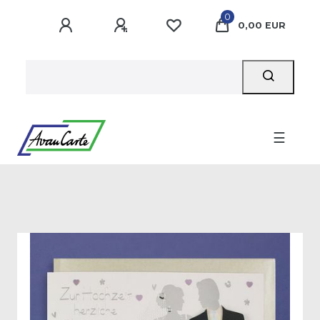
0
0,00 EUR
☰