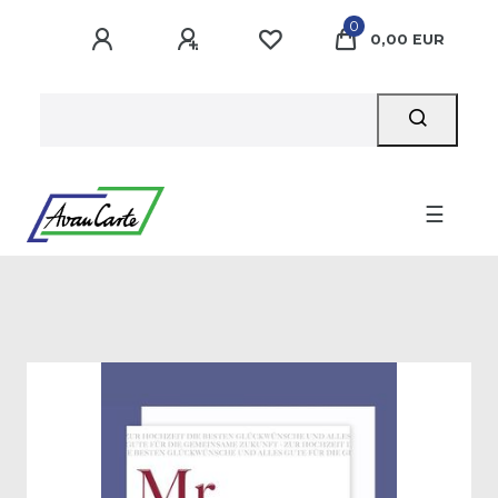
0
0,00 EUR
☰