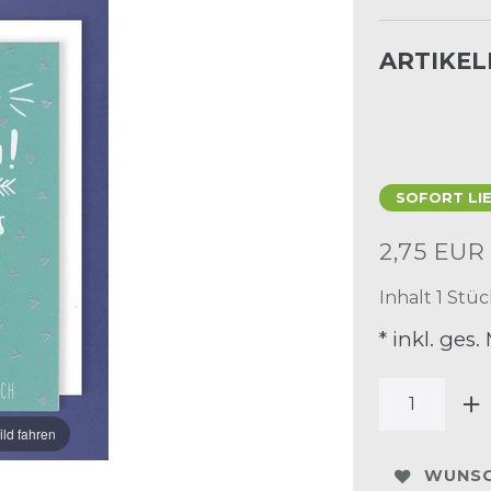
ARTIKE
SOFORT LI
2,75 EU
Inhalt
1
Stüc
* inkl. ges.
ild fahren
WUNSC