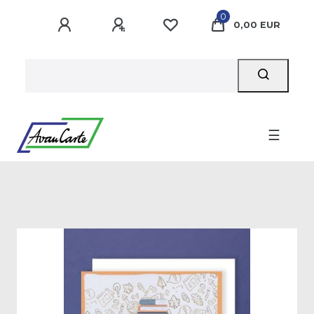
0
0,00 EUR
☰