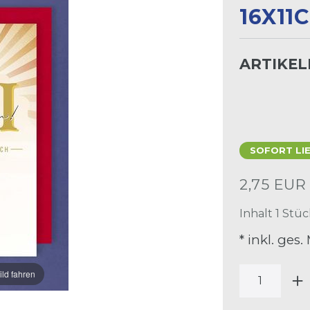
6X11CM
ARTIKE
SOFORT LI
2,75 EU
Inhalt
1
Stüc
* inkl. ges.
ild fahren