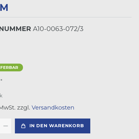
LNUMMER
A10-0063-072/3
EFERBAR
*
R
k
 MwSt. zzgl.
Versandkosten
IN DEN WARENKORB