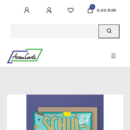
0
0,00 EUR
☰