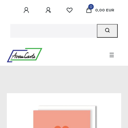
0
0,00 EUR
☰