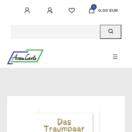
0
0,00 EUR
☰