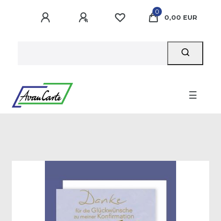
0
0,00 EUR
☰