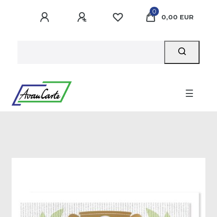
0
0,00 EUR
☰