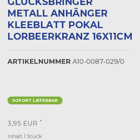
LÜCKSBRINGER M
ETALL ANHÄNGER K
LEEBLATT POKAL L
ORBEERKRANZ 16X11CM
ARTIKELNUMMER
A10-0087-029/0
SOFORT LIEFERBAR
*
3,95 EUR
Inhalt
1
Stück