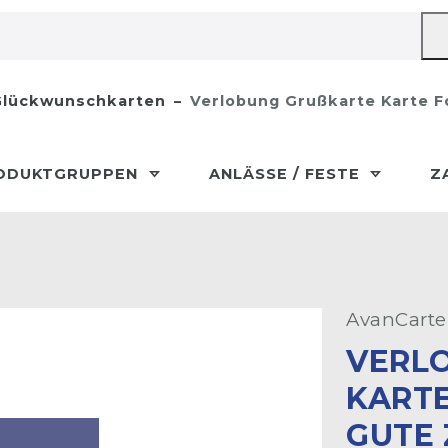
lückwunschkarten
Verlobung Grußkarte Karte F
ODUKTGRUPPEN
ANLÄSSE / FESTE
Z
AvanCarte
VERLO
ARTE 
UTE Z