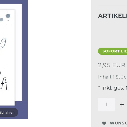
ARTIKE
SOFORT LI
2,95 EU
Inhalt
1
Stüc
* inkl. ges.
ild fahren
WUNSC