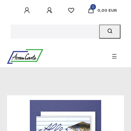
0
0,00 EUR
☰