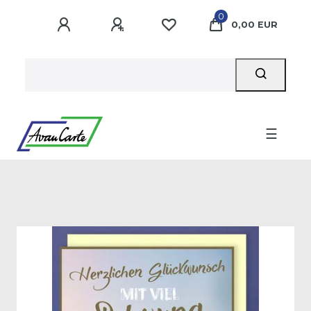
0
0,00 EUR
☰