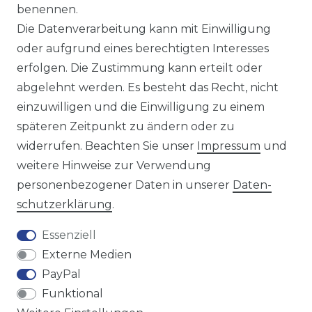
benennen.
Sie sind Wiederverkäufer?
Die Datenverarbeitung kann mit Einwilligung
Sie erreichen uns unter :
oder aufgrund eines berechtigten Interesses
https://avancarte.de/
erfolgen. Die Zustimmung kann erteilt oder
oder telefonisch unter:
0421 - 434430
abgelehnt werden. Es besteht das Recht, nicht
einzuwilligen und die Einwilligung zu einem
späteren Zeitpunkt zu ändern oder zu
Wir versenden mit
widerrufen. Beachten Sie unser
Impressum
und
weitere Hinweise zur Verwendung
personenbezogener Daten in unserer
Daten­
Zahlungsmöglichkeiten
schutz­erklärung
.
Essenziell
Externe Medien
PayPal
Funktional