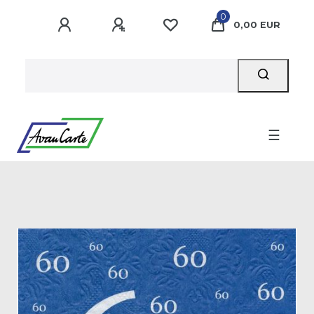
0
0,00 EUR
☰