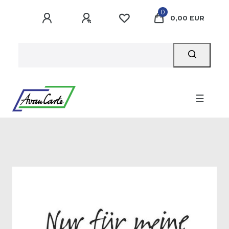
0
0,00 EUR
☰