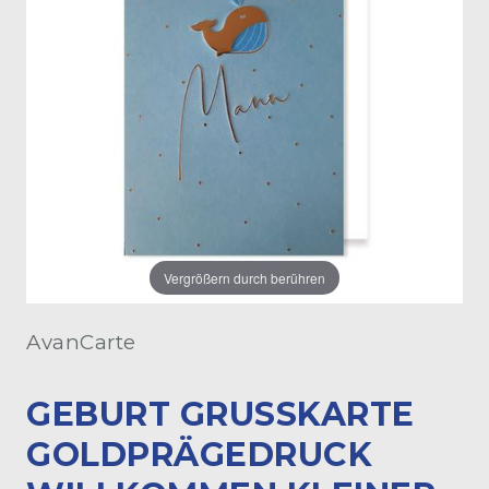
Vergrößern durch berühren
AvanCarte
GEBURT GRUSSKARTE G
OLDPRÄGEDRUCK W