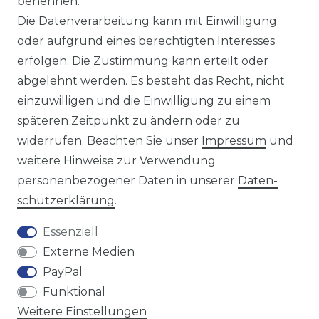
benennen.
Sie sind Wiederverkäufer?
Die Datenverarbeitung kann mit Einwilligung
Sie erreichen uns unter :
oder aufgrund eines berechtigten Interesses
https://avancarte.de/
erfolgen. Die Zustimmung kann erteilt oder
oder telefonisch unter:
0421 - 434430
abgelehnt werden. Es besteht das Recht, nicht
einzuwilligen und die Einwilligung zu einem
späteren Zeitpunkt zu ändern oder zu
Wir versenden mit
widerrufen. Beachten Sie unser
Impressum
und
weitere Hinweise zur Verwendung
personenbezogener Daten in unserer
Daten­
Zahlungsmöglichkeiten
schutz­erklärung
.
Essenziell
Externe Medien
PayPal
Funktional
Weitere Einstellungen