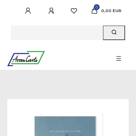
0
0,00 EUR
☰