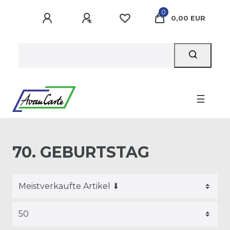
0
0,00 EUR
☰
70. GEBURTSTAG