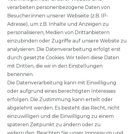
DATENSCHUTZERKÄRUNG
verarbeiten personenbezogene Daten von
Besucher:innen unserer Webseite (z.B. IP-
Adresse), um z.B. Inhalte und Anzeigen zu
WIDERRUFSRECHT
personalisieren, Medien von Drittanbietern
einzubinden oder Zugriffe auf unsere Website zu
analysieren. Die Datenverarbeitung erfolgt erst
durch gesetzte Cookies. Wir teilen diese Daten
KONTAKT
mit Dritten, die wir in den Einstellungen
benennen.
Sie sind Wiederverkäufer?
Die Datenverarbeitung kann mit Einwilligung
Sie erreichen uns unter :
oder aufgrund eines berechtigten Interesses
https://avancarte.de/
erfolgen. Die Zustimmung kann erteilt oder
oder telefonisch unter:
0421 - 434430
abgelehnt werden. Es besteht das Recht, nicht
einzuwilligen und die Einwilligung zu einem
späteren Zeitpunkt zu ändern oder zu
Wir versenden mit
widerrufen. Beachten Sie unser
Impressum
und