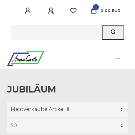
0
0,00 EUR
☰
JUBILÄUM