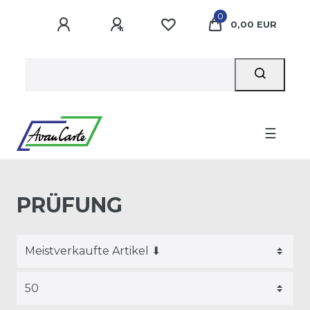
0
0,00 EUR
☰
PRÜFUNG