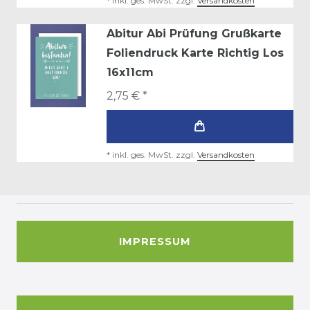
*
inkl. ges. MwSt.
zzgl.
Versandkosten
Abitur Abi Prüfung Grußkarte
Foliendruck Karte Richtig Los
16x11cm
2,75 € *
*
inkl. ges. MwSt.
zzgl.
Versandkosten
IMPRESSUM