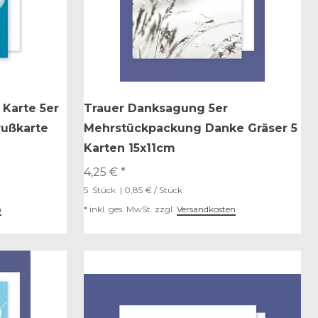
Karte 5er
Trauer Danksagung 5er
rußkarte
Mehrstückpackung Danke Gräser 5
Karten 15x11cm
4,25 € *
5
Stück
| 0,85 € / Stück
n
*
inkl. ges. MwSt.
zzgl.
Versandkosten