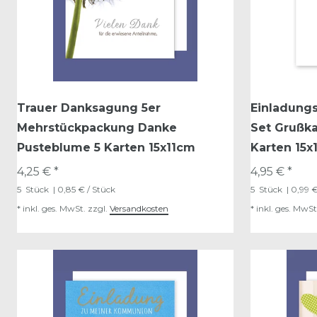
Trauer Danksagung 5er
Einladungs
Mehrstückpackung Danke
Set Grußka
Pusteblume 5 Karten 15x11cm
Karten 15x
4,25 € *
4,95 € *
5
Stück
| 0,85 € / Stück
5
Stück
| 0,99 €
*
inkl. ges. MwSt.
zzgl.
Versandkosten
*
inkl. ges. MwSt