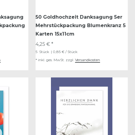
nksagung
50 Goldhochzeit Danksagung 5er
ckpackung
Mehrstückpackung Blumenkranz 5
Karten 15x11cm
4,25 € *
5
Stück
| 0,85 € / Stück
n
*
inkl. ges. MwSt.
zzgl.
Versandkosten