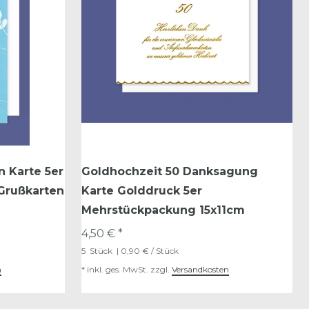
 Karte 5er
Goldhochzeit 50 Danksagung
 Grußkarten
Karte Golddruck 5er
Mehrstückpackung 15x11cm
4,50 € *
5
Stück
| 0,90 € / Stück
n
*
inkl. ges. MwSt.
zzgl.
Versandkosten