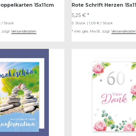
oppelkarten 15x11cm
Rote Schrift Herzen 15x
5,25 € *
 / Stück
5
Stück
| 1,05 € / Stück
.
zzgl.
Versandkosten
*
inkl. ges. MwSt.
zzgl.
Versandkoste