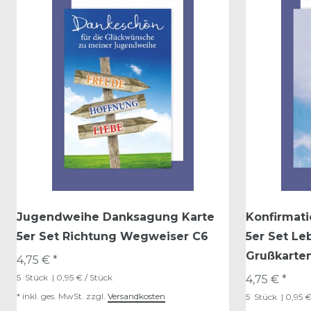
Jugendweihe Danksagung Karte
Konfirmat
5er Set Richtung Wegweiser C6
5er Set L
Grußkarte
4,75 € *
5
Stück
| 0,95 € / Stück
4,75 € *
*
inkl. ges. MwSt.
zzgl.
Versandkosten
5
Stück
| 0,95 €