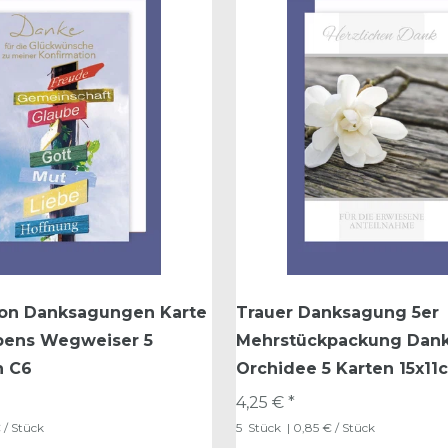
ion Danksagungen Karte
Trauer Danksagung 5er
ebens Wegweiser 5
Mehrstückpackung Dan
n C6
Orchidee 5 Karten 15x11
4,25 € *
 / Stück
5
Stück
| 0,85 € / Stück