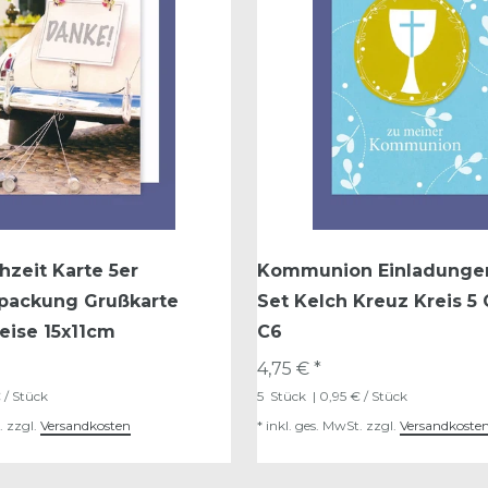
zeit Karte 5er
Kommunion Einladungen
packung Grußkarte
Set Kelch Kreuz Kreis 5
eise 15x11cm
C6
4,75 € *
 / Stück
5
Stück
| 0,95 € / Stück
.
zzgl.
Versandkosten
*
inkl. ges. MwSt.
zzgl.
Versandkoste