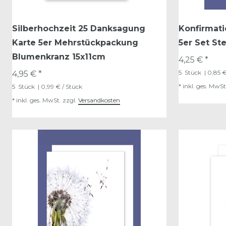
Silberhochzeit 25 Danksagung
Konfirmat
Karte 5er Mehrstückpackung
5er Set St
Blumenkranz 15x11cm
4,25 € *
5
Stück
| 0,85 €
4,95 € *
*
inkl. ges. MwSt
5
Stück
| 0,99 € / Stück
*
inkl. ges. MwSt.
zzgl.
Versandkosten