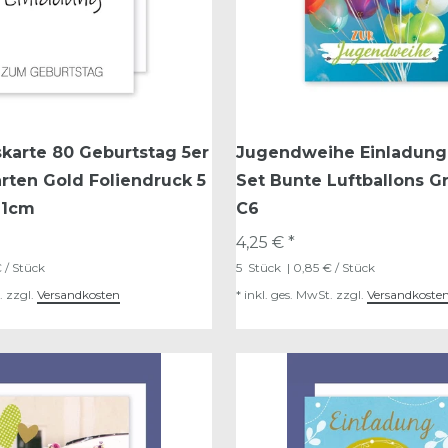
karte 80 Geburtstag 5er
Jugendweihe Einladung 
rten Gold Foliendruck 5
Set Bunte Luftballons G
11cm
C6
4,25 € *
 / Stück
5
Stück
| 0,85 € / Stück
.
zzgl.
Versandkosten
*
inkl. ges. MwSt.
zzgl.
Versandkoste