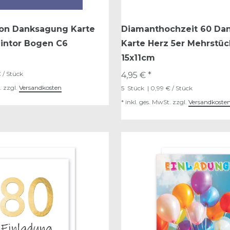
ion Danksagung Karte
Diamanthochzeit 60 Da
eintor Bogen C6
Karte Herz 5er Mehrstü
15x11cm
 / Stück
4,95 € *
.
zzgl.
Versandkosten
5
Stück
| 0,99 € / Stück
*
inkl. ges. MwSt.
zzgl.
Versandkoste