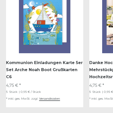
Kommunion Einladungen Karte 5er
Danke Hoch
Set Arche Noah Boot Grußkarten
Mehrstück
C6
Hochzeitsr
4,75 € *
4,75 € *
5
Stück
| 0,95 € / Stück
5
Stück
| 0,95 €
*
inkl. ges. MwSt.
zzgl.
Versandkosten
*
inkl. ges. MwSt