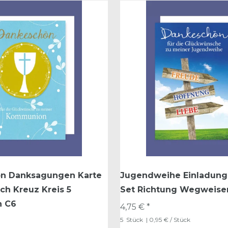
n Danksagungen Karte
Jugendweihe Einladung 
lch Kreuz Kreis 5
Set Richtung Wegweise
n C6
4,75 € *
5
Stück
| 0,95 € / Stück