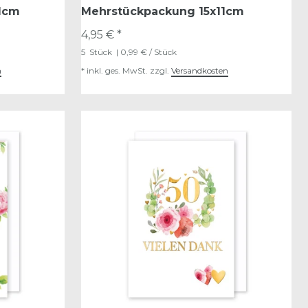
11cm
Mehrstückpackung 15x11cm
4,95 € *
5
Stück
| 0,99 € / Stück
n
*
inkl. ges. MwSt.
zzgl.
Versandkosten