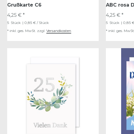
Grußkarte C6
ABC rosa D
4,25 € *
4,25 € *
5
Stück
| 0,85 € / Stück
5
Stück
| 0,85 €
*
inkl. ges. MwSt.
zzgl.
Versandkosten
*
inkl. ges. MwSt