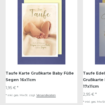
Taufe Karte Grußkarte Baby Füße
Taufe Edel
Segen 16x11cm
Grußkarte
17x11cm
1,95 € *
2,95 € *
*
inkl. ges. MwSt.
zzgl.
Versandkosten
*
inkl. ges. MwSt