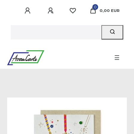
0
0,00 EUR
☰