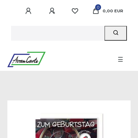
0
0,00 EUR
☰