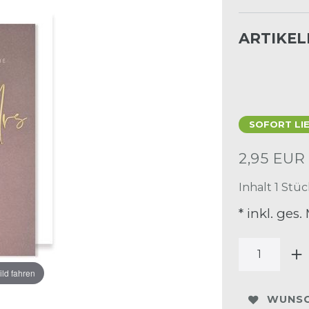
ARTIKE
SOFORT LI
2,95 EU
Inhalt
1
Stüc
* inkl. ges.
ild fahren
WUNSC