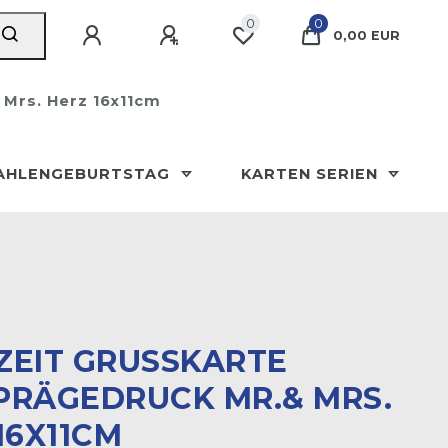
0
0
0,00 EUR
 Mrs. Herz 16x11cm
AHLENGEBURTSTAG
KARTEN SERIEN
EIT GRUSSKARTE G
ÄGEDRUCK MR.& MRS. H
6X11CM