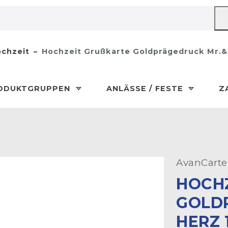
chzeit
Hochzeit Grußkarte Goldprägedruck Mr.&
ODUKTGRUPPEN
ANLÄSSE / FESTE
Z
AvanCarte
HOCHZ
OLDPR
ERZ 1