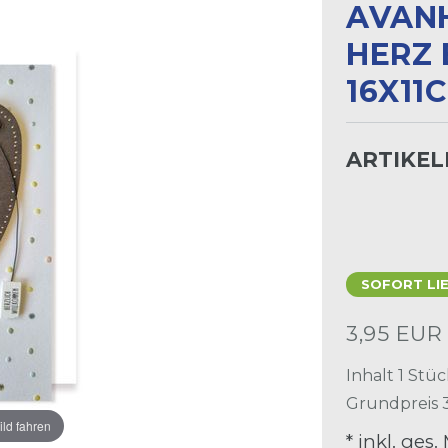
VANHA
ERZ B
6X11CM
ARTIKE
SOFORT LI
3,95 EU
Inhalt
1
Stüc
Grundpreis
ild fahren
* inkl. ges.