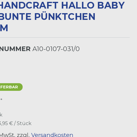
NDCRAFT HALLO BABY H
UNTE PÜNKTCHEN 1
LNUMMER
A10-0107-031/0
EFERBAR
*
R
k
3,95 € / Stück
 MwSt. zzgl.
Versandkosten