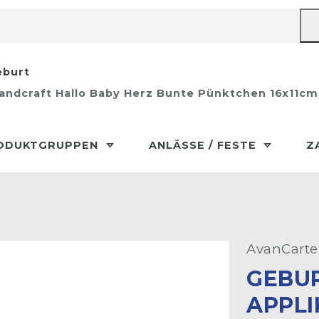
burt
andcraft Hallo Baby Herz Bunte Pünktchen 16x11cm
ODUKTGRUPPEN
ANLÄSSE / FESTE
Z
AvanCarte
GEBUR
PPLIK