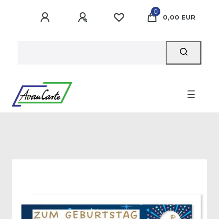
0
0,00 EUR
☰