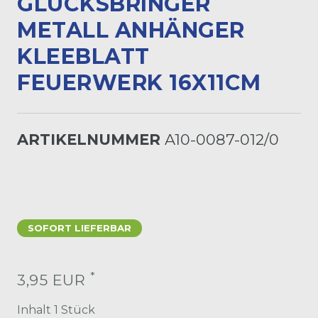
LÜCKSBRINGER M
ETALL ANHÄNGER K
LEEBLATT F
EUERWERK 16X11CM
ARTIKELNUMMER
A10-0087-012/0
SOFORT LIEFERBAR
*
3,95 EUR
Inhalt
1
Stück