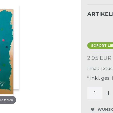
ARTIKE
SOFORT LI
2,95 EU
Inhalt
1
Stüc
* inkl. ges.
ild fahren
WUNSC