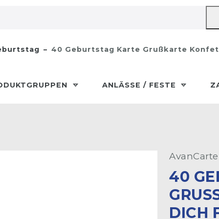
burtstag
40 Geburtstag Karte Grußkarte Konfett
ODUKTGRUPPEN
ANLÄSSE / FESTE
Z
AvanCarte
40 GE
GRUSS
ICH F