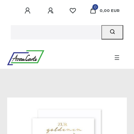
0
0,00 EUR
☰