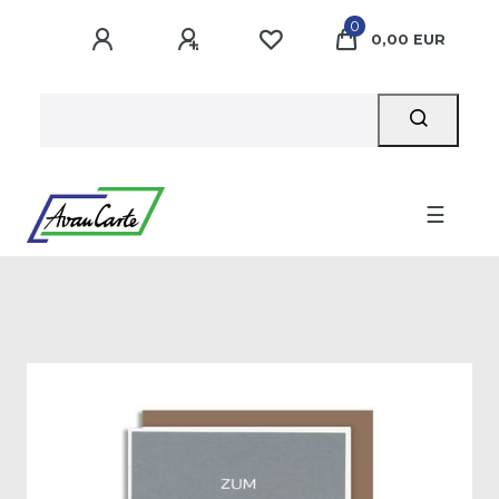
0
0,00 EUR
☰