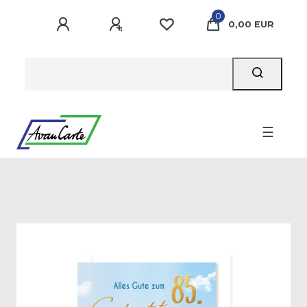
0
0,00 EUR
☰