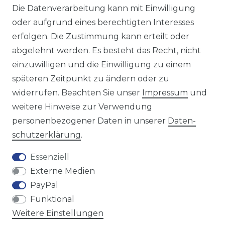
Sie sind Wiederverkäufer?
Die Datenverarbeitung kann mit Einwilligung
Sie erreichen uns unter :
oder aufgrund eines berechtigten Interesses
https://avancarte.de/
erfolgen. Die Zustimmung kann erteilt oder
oder telefonisch unter:
0421 - 434430
abgelehnt werden. Es besteht das Recht, nicht
einzuwilligen und die Einwilligung zu einem
späteren Zeitpunkt zu ändern oder zu
Wir versenden mit
widerrufen. Beachten Sie unser
Impressum
und
weitere Hinweise zur Verwendung
personenbezogener Daten in unserer
Daten­
Zahlungsmöglichkeiten
schutz­erklärung
.
Essenziell
Externe Medien
PayPal
Funktional
Weitere Einstellungen