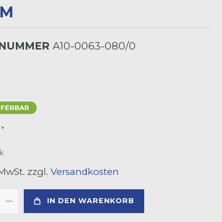
LNUMMER
A10-0063-080/0
EFERBAR
*
R
k
 MwSt. zzgl.
Versandkosten
IN DEN WARENKORB