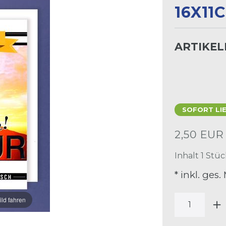
6X11CM
ARTIKE
SOFORT LI
2,50 EU
Inhalt
1
Stüc
* inkl. ges.
ild fahren