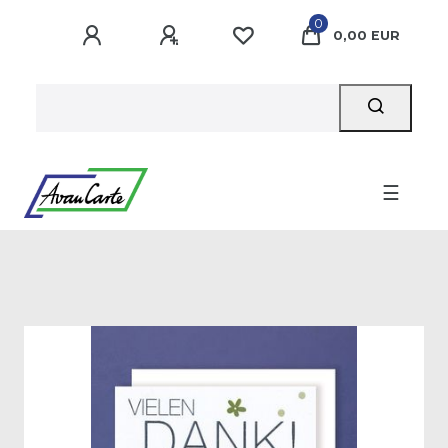
0
0,00 EUR
☰