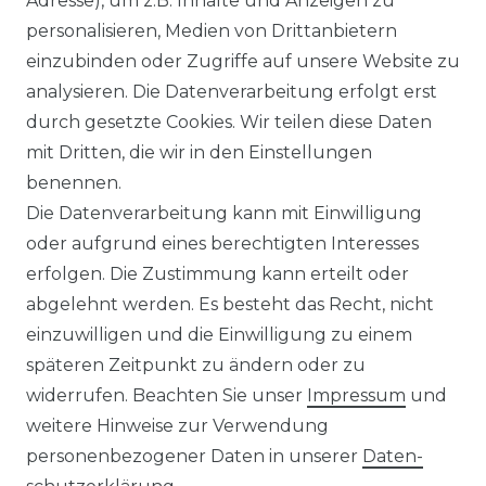
Adresse), um z.B. Inhalte und Anzeigen zu
WIDERRUFSRECHT
personalisieren, Medien von Drittanbietern
einzubinden oder Zugriffe auf unsere Website zu
analysieren. Die Datenverarbeitung erfolgt erst
durch gesetzte Cookies. Wir teilen diese Daten
KONTAKT
mit Dritten, die wir in den Einstellungen
benennen.
Sie sind Wiederverkäufer?
Die Datenverarbeitung kann mit Einwilligung
Sie erreichen uns unter :
oder aufgrund eines berechtigten Interesses
https://avancarte.de/
erfolgen. Die Zustimmung kann erteilt oder
oder telefonisch unter:
0421 - 434430
abgelehnt werden. Es besteht das Recht, nicht
einzuwilligen und die Einwilligung zu einem
späteren Zeitpunkt zu ändern oder zu
Wir versenden mit
widerrufen. Beachten Sie unser
Impressum
und
weitere Hinweise zur Verwendung
personenbezogener Daten in unserer
Daten­
Zahlungsmöglichkeiten