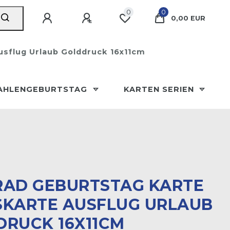
0
0
0,00 EUR
usflug Urlaub Golddruck 16x11cm
AHLENGEBURTSTAG
KARTEN SERIEN
RAD GEBURTSTAG KARTE
KARTE AUSFLUG URLAUB G
UCK 16X11CM