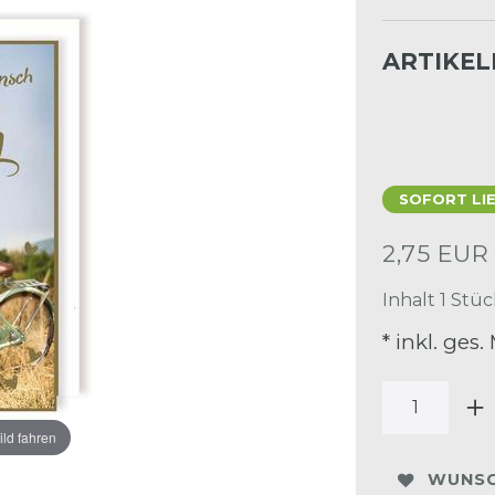
ARTIKE
SOFORT LI
2,75 EU
Inhalt
1
Stüc
* inkl. ges.
ild fahren
WUNSC