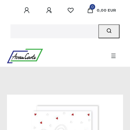
0
0,00 EUR
☰