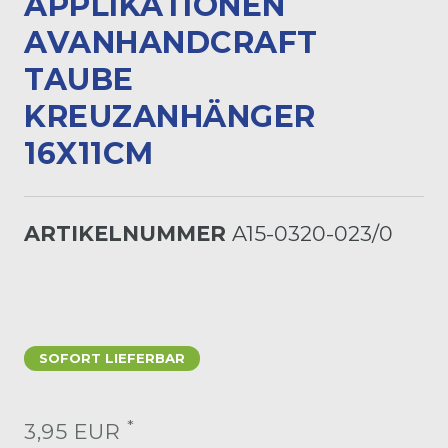
PPLIKATIONEN A
VANHANDCRAFT T
AUBE K
REUZANHÄNGER 1
6X11CM
ARTIKELNUMMER
A15-0320-023/0
SOFORT LIEFERBAR
*
3,95 EUR