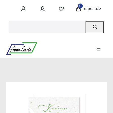
0
0,00 EUR
☰