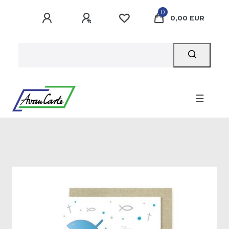
0
0,00 EUR
☰