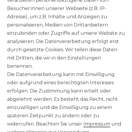
verarbeiten personenbezogene Daten von
Besucher:innen unserer Webseite (z.B. IP-
Adresse), um z.B. Inhalte und Anzeigen zu
WIDERRUFSRECHT
personalisieren, Medien von Drittanbietern
einzubinden oder Zugriffe auf unsere Website zu
analysieren. Die Datenverarbeitung erfolgt erst
durch gesetzte Cookies. Wir teilen diese Daten
KONTAKT
mit Dritten, die wir in den Einstellungen
benennen.
Sie sind Wiederverkäufer?
Die Datenverarbeitung kann mit Einwilligung
Sie erreichen uns unter :
oder aufgrund eines berechtigten Interesses
https://avancarte.de/
erfolgen. Die Zustimmung kann erteilt oder
oder telefonisch unter:
0421 - 434430
abgelehnt werden. Es besteht das Recht, nicht
einzuwilligen und die Einwilligung zu einem
späteren Zeitpunkt zu ändern oder zu
Wir versenden mit
widerrufen. Beachten Sie unser
Impressum
und