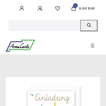
0
0,00 EUR
☰