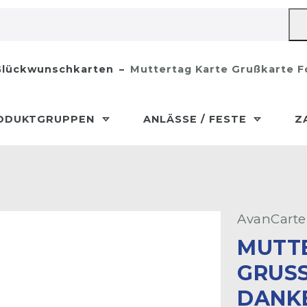
lückwunschkarten
Muttertag Karte Grußkarte 
ODUKTGRUPPEN
ANLÄSSE / FESTE
Z
AvanCarte
MUTT
GRUSS
ANKE 