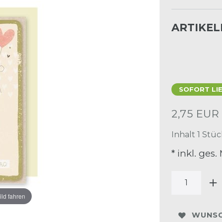
ARTIKE
SOFORT LI
2,75 EU
Inhalt
1
Stüc
* inkl. ges.
ild fahren
WUNSC