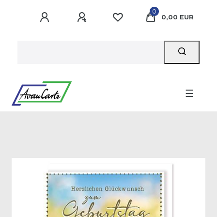
0
0,00 EUR
☰