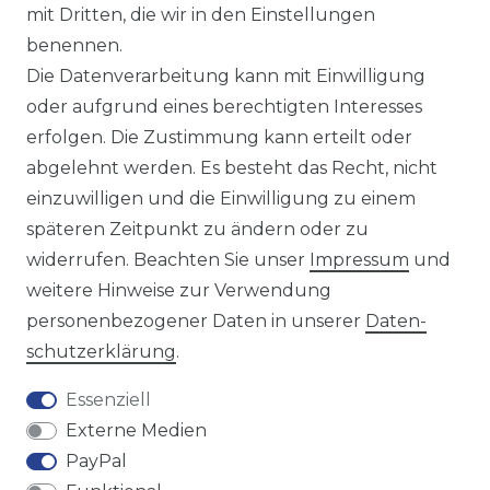
mit Dritten, die wir in den Einstellungen
benennen.
Sie sind Wiederverkäufer?
Die Datenverarbeitung kann mit Einwilligung
Sie erreichen uns unter :
oder aufgrund eines berechtigten Interesses
https://avancarte.de/
erfolgen. Die Zustimmung kann erteilt oder
oder telefonisch unter:
0421 - 434430
abgelehnt werden. Es besteht das Recht, nicht
einzuwilligen und die Einwilligung zu einem
späteren Zeitpunkt zu ändern oder zu
Wir versenden mit
widerrufen. Beachten Sie unser
Impressum
und
weitere Hinweise zur Verwendung
personenbezogener Daten in unserer
Daten­
Zahlungsmöglichkeiten
schutz­erklärung
.
Essenziell
Externe Medien
PayPal