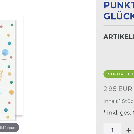
UNKTE
LÜCKW
ARTIKE
SOFORT LI
2,95 EU
Inhalt
1
Stüc
* inkl. ges.
ild fahren