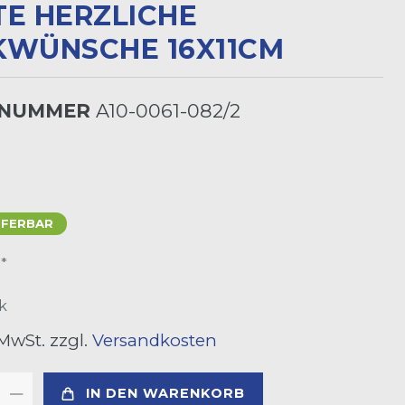
 HERZLICHE G
ÜNSCHE 16X11CM
LNUMMER
A10-0061-082/2
EFERBAR
*
R
k
 MwSt. zzgl.
Versandkosten
IN DEN WARENKORB