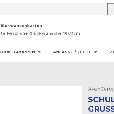
lückwunschkarten
kte Herzliche Glückwünsche 16x11cm
ODUKTGRUPPEN
ANLÄSSE / FESTE
Z
AvanCarte
SCHU
GRUSS