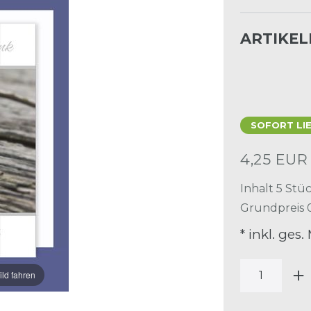
ARTIKE
SOFORT LI
4,25 EU
Inhalt
5
Stü
Grundpreis
* inkl. ges.
ild fahren