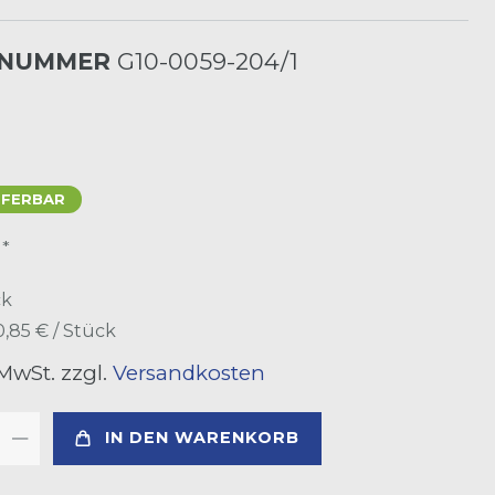
LNUMMER
G10-0059-204/1
EFERBAR
*
R
ck
0,85 € / Stück
 MwSt. zzgl.
Versandkosten
IN DEN WARENKORB