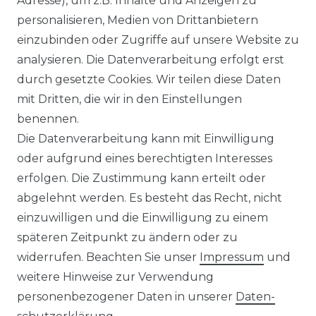
Adresse), um z.B. Inhalte und Anzeigen zu
WIDERRUFSRECHT
personalisieren, Medien von Drittanbietern
einzubinden oder Zugriffe auf unsere Website zu
analysieren. Die Datenverarbeitung erfolgt erst
durch gesetzte Cookies. Wir teilen diese Daten
KONTAKT
mit Dritten, die wir in den Einstellungen
benennen.
Sie sind Wiederverkäufer?
Die Datenverarbeitung kann mit Einwilligung
Sie erreichen uns unter :
oder aufgrund eines berechtigten Interesses
https://avancarte.de/
erfolgen. Die Zustimmung kann erteilt oder
oder telefonisch unter:
0421 - 434430
abgelehnt werden. Es besteht das Recht, nicht
einzuwilligen und die Einwilligung zu einem
späteren Zeitpunkt zu ändern oder zu
Wir versenden mit
widerrufen. Beachten Sie unser
Impressum
und
weitere Hinweise zur Verwendung
personenbezogener Daten in unserer
Daten­
Zahlungsmöglichkeiten