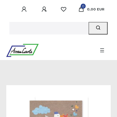
0
0,00 EUR
☰