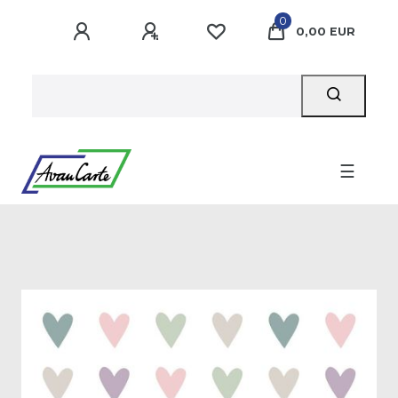
0
0,00 EUR
☰