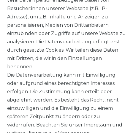
verarbeiten personenbezogene Daten von
Besucher:innen unserer Webseite (z.B. IP-
Adresse), um z.B. Inhalte und Anzeigen zu
WIDERRUFSRECHT
personalisieren, Medien von Drittanbietern
einzubinden oder Zugriffe auf unsere Website zu
analysieren. Die Datenverarbeitung erfolgt erst
durch gesetzte Cookies. Wir teilen diese Daten
KONTAKT
mit Dritten, die wir in den Einstellungen
benennen.
Sie sind Wiederverkäufer?
Die Datenverarbeitung kann mit Einwilligung
Sie erreichen uns unter :
oder aufgrund eines berechtigten Interesses
https://avancarte.de/
erfolgen. Die Zustimmung kann erteilt oder
oder telefonisch unter:
0421 - 434430
abgelehnt werden. Es besteht das Recht, nicht
einzuwilligen und die Einwilligung zu einem
späteren Zeitpunkt zu ändern oder zu
Wir versenden mit
widerrufen. Beachten Sie unser
Impressum
und